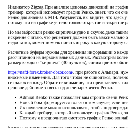
Индикатор Zigzag При анализе ценовых движений на графи
трейдер, который использует график Ренко, знает, что он 
Ренко для анализа в MT4. Разумеется, вы видите, что здесь
потому что на графике учтено только открытие и закрытие 
Но мы забросили ренко-кирпичи,нудно и скучно,даже таким 
искренне считаю, что рецензент должен быть максимально о
недостатки, может помочь понять игроку в какую сторону с
Расчетные буферы нужны для хранения информации о каждом
рассчитанной из первоначальных данных. Рассмотрим боле
размер каждого “кирпича” (30 пунктов), синим цветом обоз
https://nafd-forex.broker-obzor.com/
, при работе с Альпари, ну
вносимые изменения. Для того чтобы не ошибиться, полез
сигналов на вход. Обратите внимание, что представлены то
ценовое действие за весь год до четырех ячеек Ренко.
Admiral Renko также позволяет вам строить свечи Ренк
Новый бокс формируется только в том случае, если це
Их появление можно использовать, чтобы подтверждат
Каждый трейдер, который использует график Ренко, з
Поэтому я предпочитаю смотреть график Ренко вонлайн
Благодаря этому определить тренд становится гораздо прощ