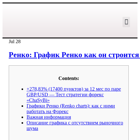
Jul
28
Ренко: График Ренко как он строится
Contents:
+278,83% (17400 пунктов) за 12 мес по паре
GBP/USD — Тест стратегии форекс
«ChaSyBi»
Графики Ренко (Renko charts): как с ними
работать на Форекс
Важная информация
Описание графика с отсутствием рыночного
шума