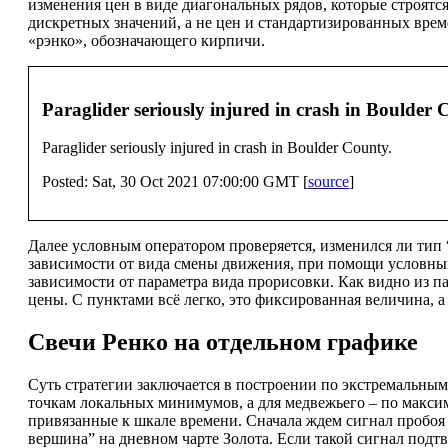
изменения цен в виде диагональных рядов, которые строятс
дискретных значений, а не цен и стандартизированных врем
«рэнко», обозначающего кирпичи.
Paraglider seriously injured in crash in Bould
Paraglider seriously injured in crash in Boulder County.
Posted: Sat, 30 Oct 2021 07:00:00 GMT [
source
]
Далее условным оператором проверяется, изменился ли тип 
зависимости от вида смены движения, при помощи условных 
зависимости от параметра вида прорисовки. Как видно из па
цены. С пунктами всё легко, это фиксированная величина, а
Свечи Ренко на отдельном графике
Суть стратегии заключается в построении по экстремальным
точкам локальных минимумов, а для медвежьего – по макс
привязанные к шкале времени. Сначала ждем сигнал пробоя
вершина” на дневном чарте Золота. Если такой сигнал подтв