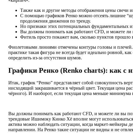
«кирпич».
Также как и другие методы отображения цены свечи и
С помощью графиков Ренко можно отсеять лишние “шу
продолжения движения по тренду.
Но признаки этих потенциальных фундаментальных из
Вы должны понимать как работают CFD, и можете ли в
Фитиль просто покажет вам, сколько пунктов прошло 
Фиолетовыми линиями отмечены контуры головы и плечей.
практике такая фигура не всегда будет идеально ровной, как
определить из-за отсутствия шумов.
Графики Ренко (Renko charts): как с 
Итак, график “Ренко” представляет собой совокупность ве
нисходящий закрашивается в чёрный цвет. Текущая цена ра
чёрного). И наоборот, если текущая цена меньше минимума
Вы должны понимать как работают CFD, и можете ли вы поз
трендовые Ишимоку Кинко Хё вполне могут использоваться 
актива можно наблюдать ситуации, когда маркет-мейкеры де
направлении. На Ренко такие ситуации не видны и не отвле