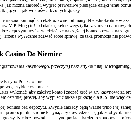
s, jak można zarobić i wygrać prawdziwe pieniądze dzięki temu bonu
tkujących, jak we doświadczonych graczy.
nie można pominąć ich ekskluzywnej odmiany. Niejednokrotnie wiążą
ntów VIP. Mogą też składać się keineswegs tylko z samych darmowych
 bez depozytu, trzeba wiedzieć, że najczęściej bonus pozwala na zag
ej. Trzeba wy??cznie zdawać sobie sprawę, że taka promocja nie pozwo
k Casino Do Niemiec
rogramowania kasynowego, przeczytaj nasz artykuł tutaj. Microgaming
e kasyno Polska online.
aprawdę szybkie we proste.
usisz wykonać, aby założyć konto i zacząć grać w gry kasynowe za pr
 em ostatniej prostej, aby wypuścić także aplikację dla iOS, the więc cz
ącej bonusu bez depozytu. Zwykle zakłady będą ważne tylko t tej samej
in promocji mhh stronie kasyna, aby dowiedzieć się jak zdobyć darmo
ich graczy. Nie bez powodu – kasyno posiada bardzo rozbudowaną ofert