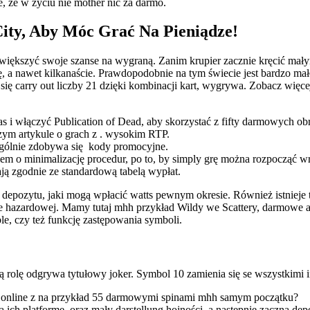
, że w życiu nie mother nic za darmo.
ity, Aby Móc Grać Na Pieniądze!
 zwiększyć swoje szanse na wygraną. Zanim krupier zacznie kręcić mał
bę, a nawet kilkanaście. Prawdopodobnie na tym świecie jest bardzo mało
ża się carry out liczby 21 dzięki kombinacji kart, wygrywa. Zobacz 
 i włączyć Publication of Dead, aby skorzystać z fifty darmowych ob
zym artykule o grach z . wysokim RTP.
 ogólnie zdobywa się kody promocyjne.
em o minimalizację procedur, po to, by simply grę można rozpocząć w
ją zgodnie ze standardową tabelą wypłat.
y depozytu, jaki mogą wpłacić watts pewnym okresie. Również istnieje
e hazardowej. Mamy tutaj mhh przykład Wildy we Scattery, darmowe 
, czy też funkcję zastępowania symboli.
ą rolę odgrywa tytułowy joker. Symbol 10 zamienia się se wszystkimi 
i online z na przykład 55 darmowymi spinami mhh samym początku?
ą ich platformę, oraz mały darstellung hojności, a następnie zaczną dep