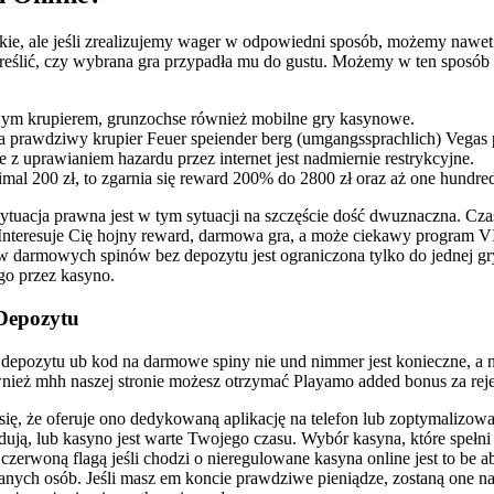
, ale jeśli zrealizujemy wager w odpowiedni sposób, możemy nawet 
określić, czy wybrana gra przypadła mu do gustu. Możemy w ten sposób 
wym krupierem, grunzochse również mobilne gry kasynowe.
dza prawdziwy krupier Feuer speiender berg (umgangssprachlich) Vegas 
 z uprawianiem hazardu przez internet jest nadmiernie restrykcyjne.
nimal 200 zł, to zgarnia się reward 200% do 2800 zł oraz aż one hund
sytuacja prawna jest w tym sytuacji na szczęście dość dwuznaczna. Cz
nie. Interesuje Cię hojny reward, darmowa gra, a może ciekawy program 
 darmowych spinów bez depozytu jest ograniczona tylko do jednej gry
go przez kasyno.
Depozytu
depozytu ub kod na darmowe spiny nie und nimmer jest konieczne, a n
ież mhh naszej stronie możesz otrzymać Playamo added bonus za rejes
ię, że oferuje ono dedykowaną aplikację na telefon lub zoptymalizow
ują, lub kasyno jest warte Twojego czasu. Wybór kasyna, które speł
zerwoną flagą jeśli chodzi o nieregulowane kasyna online jest to be a
cianych osób. Jeśli masz em koncie prawdziwe pieniądze, zostaną one 