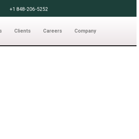
com
+1 848-206-5252
s
Clients
Careers
Company