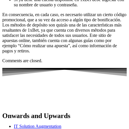
su nombre de usuario y contraseña.
En consecuencia, en cada caso, es necesario utilizar un cierto código
promocional, que a su vez da acceso a algún tipo de bonificación.
Los métodos de depósito son quizás una de las características más
resaltantes de 1xBet, ya que cuenta con diversos métodos para
satisfacer las necesidades de todos sus usuarios. Este sitio de
apuestas online, también cuenta con algunas guías como por
ejemplo “Cómo realizar una apuesta”, así como información de
pagos y retiros.
Comments are closed.
Onwards and Upwards
IT Solution Augmentation