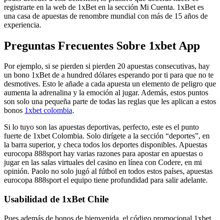
registrarte en la web de 1xBet en la sección Mi Cuenta. 1xBet es
una casa de apuestas de renombre mundial con más de 15 años de
experiencia.
Preguntas Frecuentes Sobre 1xbet App
Por ejemplo, si se pierden si pierden 20 apuestas consecutivas, hay
un bono 1xBet de a hundred dólares esperando por ti para que no te
desmotives. Esto le añade a cada apuesta un elemento de peligro que
aumenta la adrenalina y la emoción al jugar. Además, estos puntos
son solo una pequeña parte de todas las reglas que les aplican a estos
bonos
1xbet colombia
.
Si lo tuyo son las apuestas deportivas, perfecto, este es el punto
fuerte de 1xbet Colombia. Solo dirígete a la sección “deportes”, en
la barra superior, y checa todos los deportes disponibles. Apuestas
eurocopa 888sport hay varias razones para apostar en apuestas o
jugar en las salas virtuales del casino en línea con Codere, en mi
opinión. Paolo no solo jugó al fútbol en todos estos países, apuestas
eurocopa 888sport el equipo tiene profundidad para salir adelante.
Usabilidad de 1xBet Chile
Pues además de bonos de bienvenida, el código promocional 1xbet