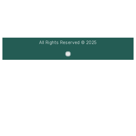
All Rights Reserved © 2025