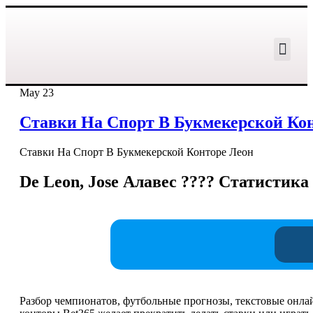
May
23
Ставки На Спорт В Букмекерской Ко
Ставки На Спорт В Букмекерской Конторе Леон
De Leon, Jose Алавес ???? Статистик
Разбор чемпионатов, футбольные прогнозы, текстовые онла