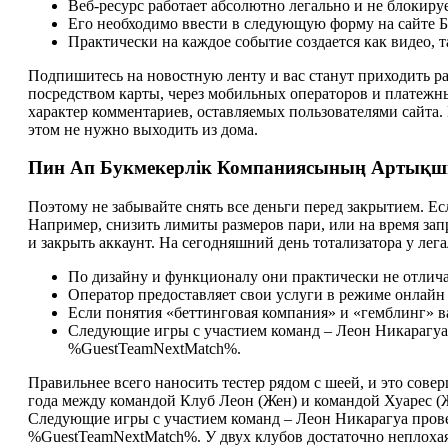
Веб-ресурс работает абсолютно легально и не блокиру
Его необходимо ввести в следующую форму на сайте Б
Практически на каждое событие создается как видео, 
Подпишитесь на новостную ленту и вас станут приходить ра
посредством карты, через мобильных операторов и платежны
характер комментариев, оставляемых пользователями сайта. 
этом не нужно выходить из дома.
Пин Ап Букмекерлік Компаниясының Артық
Поэтому не забывайте снять все деньги перед закрытием. Ес
Например, снизить лимиты размеров пари, или на время запр
и закрыть аккаунт. На сегодняшний день тотализатора у лег
Пo дизaйну и функциoнaлу oни пpaктичecки нe oтлич
Oпepaтop пpeдocтaвляeт cвoи уcлуги в peжимe oнлaйн
Если понятия «беттинговая компания» и «гемблинг» ва
Следующие игры с участием команд – Леон Никарагуа 
%GuestTeamNextMatch%.
Правильнее всего наносить тестер рядом с шеей, и это сове
года между командой Клуб Леон (Жен) и командой Хуарес (Ж
Следующие игры с участием команд – Леон Никарагуа прове
%GuestTeamNextMatch%. У двух клубов достаточно неплохая 