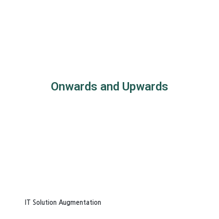
Onwards and Upwards
IT Solution Augmentation