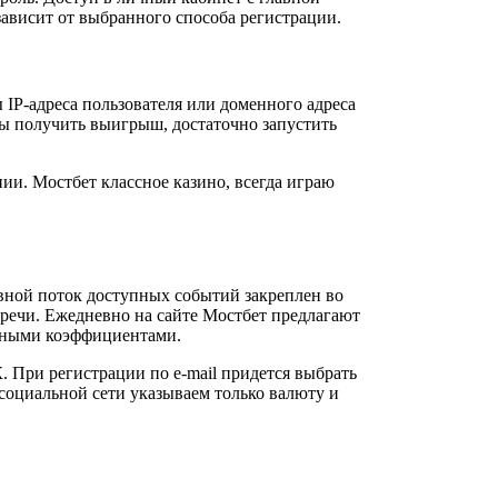
зависит от выбранного способа регистрации.
IP-адреса пользователя или доменного адреса
ы получить выигрыш, достаточно запустить
и. Мостбет классное казино, всегда играю
ной поток доступных событий закреплен во
тречи. Ежедневно на сайте Мостбет предлагают
дными коэффициентами.
. При регистрации по e-mail придется выбрать
 социальной сети указываем только валюту и