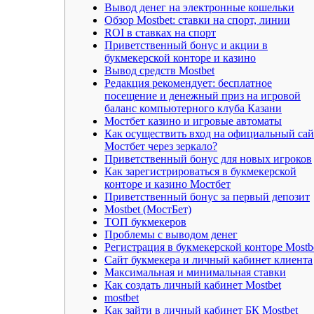
Вывод денег на электронные кошельки
Обзор Mostbet: ставки на спорт, линии
ROI в ставках на спорт
Приветственный бонус и акции в
букмекерской конторе и казино
Вывод средств Mostbet
Редакция рекомендует: бесплатное
посещение и денежный приз на игровой
баланс компьютерного клуба Казани
Мостбет казино и игровые автоматы
Как осуществить вход на официальный сай
Мостбет через зеркало?
Приветственный бонус для новых игроков
Как зарегистрироваться в букмекерской
конторе и казино Мостбет
Приветственный бонус за первый депозит
Mostbet (МостБет)
ТОП букмекеров
Проблемы с выводом денег
Регистрация в букмекерской конторе Mostb
Сайт букмекера и личный кабинет клиента
Максимальная и минимальная ставки
Как создать личный кабинет Mostbet
mostbet
Как зайти в личный кабинет БК Mostbet