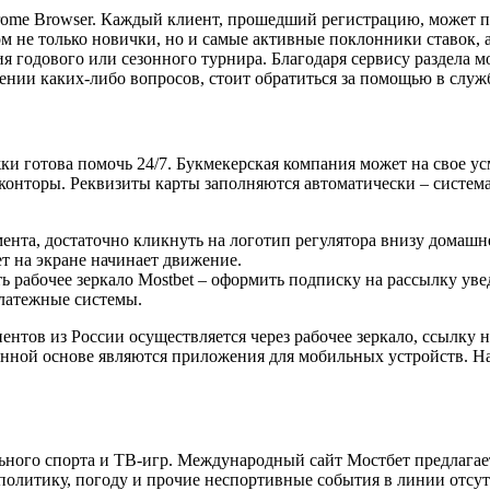
rome Browser. Каждый клиент, прошедший регистрацию, может п
ом не только новички, но и самые активные поклонники ставок,
годового или сезонного турнира. Благодаря сервису раздела мож
ении каких-либо вопросов, стоит обратиться за помощью в слу
ки готова помочь 24/7. Букмекерская компания может на свое 
конторы. Реквизиты карты заполняются автоматически – система
ента, достаточно кликнуть на логотип регулятора внизу домашн
ет на экране начинает движение.
 рабочее зеркало Mostbet – оформить подписку на рассылку ув
латежные системы.
иентов из России осуществляется через рабочее зеркало, ссылку
янной основе являются приложения для мобильных устройств. Н
ального спорта и ТВ-игр. Международный сайт Мостбет предлагае
 политику, погоду и прочие неспортивные события в линии отсу