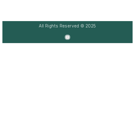
All Rights Reserved © 2025