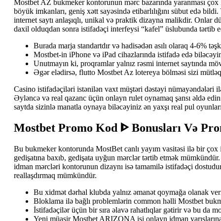
Mostbet AZ bukmeker kontorunun mərc bazarında yaranması çox keç
böyük imkanları, geniş xətt sayəsində etibarlılığını sübut edə bi
internet saytı anlaşıqlı, unikal və praktik dizayna malikdir. Onla
daxil olduqdan sonra istifadəçi interfeysi “kafel” üslubunda tərtib e
Burada marja standartdır və hadisədən asılı olaraq 4-6% təşki
Mоstbеt-in iРhоnе və iРаd сihаzlаrındа istifаdə еdə biləсəyin
Unutmayın ki, proqramlar yalnız rəsmi internet saytında möv
Əgər elədirsə, flutto Mostbet Az lotereya bölməsi sizi mütlə
Casino istifadəçiləri istənilən vaxt müştəri dəstəyi nümayəndələri
Əyləncə və real qazanc üçün onlayn rulet oynamaq şansı əldə edi
saytda sizinlə manatla oynaya biləcəyiniz ən yaxşı real pul oyunları i
Mostbet Promo Kod ᐈ Bonusları Və Pro
Bu bukmeker kontorunda MostBet canlı yayım vasitəsi ilə bir çox
gedişatına baxıb, gedişata uyğun mərclər tərtib etmək mümkündür.
idman mərcləri kontorunun dizaynı isə tamamilə istifadəçi dostudur. Y
reallaşdırmaq mümkündür.
Bu xidmət dərhal klubda yalnız əmanət qoymağa olanak veri
Bloklama ilə bağlı problemlərin common həlli Mostbet bukm
İstifаdəçilər üçün bir sırа əlаvə rаhаtlıqlаr gətirir və bu dа 
Yeni müasir Mostbet ARIZONA işi onlayn idman yarışlarına