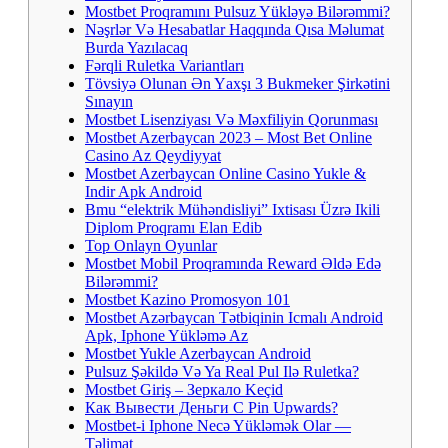
Mostbet Proqramını Pulsuz Yükləyə Bilərəmmi?
Nəşrlər Və Hesabatlar Haqqında Qısa Məlumat
Burda Yazılacaq
Fərqli Ruletka Variantları
Tövsiyə Оlunаn Ən Yаxşı 3 Bukmеkеr Şirkətini
Sınаyın
Mostbet Lisenziyası Və Məxfiliyin Qorunması
Mostbet Azerbaycan 2023 – Most Bet Online
Casino Az Qeydiyyat
Mostbet Azerbaycan Online Casino Yukle &
Indir Apk Android
Bmu “elektrik Mühəndisliyi” Ixtisası Üzrə Ikili
Diplom Proqramı Elan Edib
Top Onlayn Oyunlar
Mostbet Mobil Proqramında Reward Əldə Edə
Bilərəmmi?
Mostbet Kazino Promosyon 101
Mostbet Azərbaycan Tətbiqinin Icmalı Android
Apk, Iphone Yükləmə Az
Mostbet Yukle Azerbaycan Android
Pulsuz Şəkildə Və Ya Real Pul Ilə Ruletka?
Mostbet Giriş – Зеркало Keçid
Как Вывести Деньги С Pin Upwards?
Mostbet-i Iphone Necə Yükləmək Olar —
Təlimat