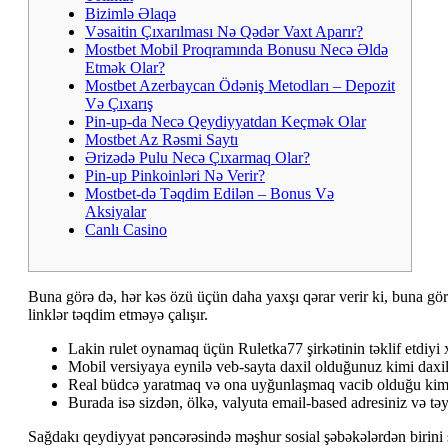
Bizimlə Əlaqə
Vəsaitin Çıxarılması Nə Qədər Vaxt Aparır?
Mostbet Mobil Proqramında Bonusu Necə Əldə
Etmək Olar?
Mostbet Azerbaycan Ödəniş Metodları – Depozit
Və Çıxarış
Pin-up-da Necə Qeydiyyatdan Keçmək Olar
Mostbet Az Rəsmi Saytı
Ərizədə Pulu Necə Çıxarmaq Olar?
Pin-up Pinkoinləri Nə Verir?
Mostbet-də Təqdim Edilən – Bonus Və
Aksiyalar
Canlı Casino
Buna görə də, hər kəs özü üçün daha yaxşı qərar verir ki, buna g
linklər təqdim etməyə çalışır.
Lakin rulet oynamaq üçün Ruletka77 şirkətinin təklif etdiyi x
Mobil versiyaya eynilə veb-sayta daxil olduğunuz kimi daxi
Real büdcə yaratmaq və ona uyğunlaşmaq vacib olduğu kimi, 
Burada isə sizdən, ölkə, valyuta email-based adresiniz və təyi
Sağdakı qeydiyyat pəncərəsində məşhur sosial şəbəkələrdən birin