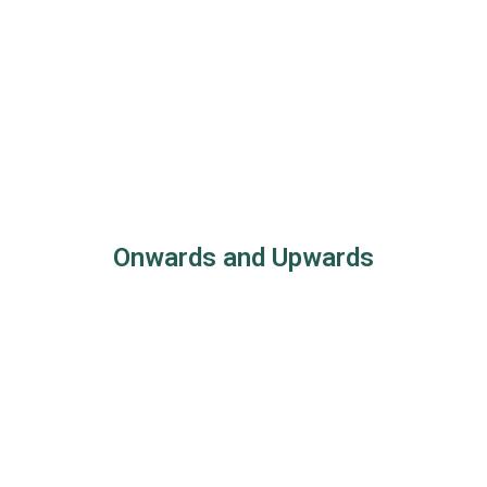
Onwards and Upwards