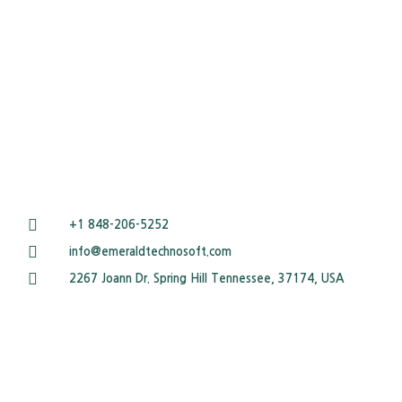
+1 848-206-5252
info@emeraldtechnosoft.com
2267 Joann Dr. Spring Hill Tennessee, 37174, USA