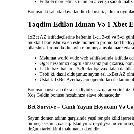
Futbola mərc etmək üçün ən əlverişli şəraiti məhz b
Bonusu iki sahədə dəyərləndirə bilərsiniz, idman oyunla
Təqdim Edilən Idman Və 1 Xbet E
1xBet AZ istifadəçilərinə həftənin 1-ci, 3-cü və 5-ci gün
müxtəlif bonuslar və en este momento promo kod hədiyy
bilərsiniz. Promo kodu təyin olunmuş əmsala mərc edərək
Məlumat world wide web səhifələrində istifadə edild
Əgər hesabınızı doğrulatmasanız pul çıxarışı, bon
Lakin bəzi hallarda 5-30 dəqiqə vaxt tələb də bilər
Təbii ki, daxil olduğunuz saytın əsl 1xBet AZ olmas
Üstəlik 1xBet Azerbaycan operatorları ilə təmin o
Bonusu hansı sahə üzrə istədiyinizə siz qərar verirsin
Xoş Gəldin bonusu hesabınıza əlavə olunacaqdır.
Bet Survive – Canlı Yayım Həyacanı Və Can
Saytın domen adının qarşısında yaşıl rəngdə kilid işarəs
bir neçə seçim çıxacaq. İstədiyiniz qeydiyyat növünü seç
doğum tarixi kimi məlumatlar daxildir.