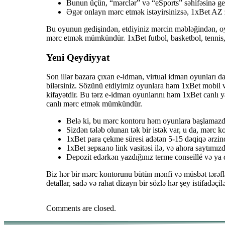
Bunun üçün, “mərclər” və “eSports” səhifəsinə get
Əgər onlayn mərc etmək istəyirsinizsə, 1xBet AZ z
Bu oyunun gedişindən, etdiyiniz mərcin məbləğindən, oy
mərc etmək mümkündür. 1xBet futbol, basketbol, tennis,
Yeni Qeydiyyat
Son illər bazara çıxan e-idman, virtual idman oyunları
bilərsiniz. Sözünü etdiyimiz oyunlara həm 1xBet mobil va
kifayətdir. Bu tərz e-idman oyunlarını həm 1xBet canlı y
canlı mərc etmək mümkündür.
Belə ki, bu mərc kontoru həm oyunlara başlamazda
Sizdən tələb olunan tək bir istək var, u da, mərc k
1xBet para çekme süresi adətən 5-15 dəqiqə ərzind
1xBet зеркало link vasitəsi ilə, və ahora saytımızda
Depozit edərkən yazdığınız terme conseillé və ya 
Biz hər bir mərc kontorunu bütün mənfi və müsbət tərəflər
detallar, sadə və rahat dizayn bir sözlə hər şey istifadəçi
Comments are closed.