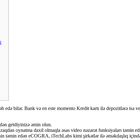
i
əb edə bilər. Bank və en este momento Kredit kartı ilə depozitlərə isə v
rdən getdiyinizə əmin olun.
uzaqdan oynatma daxil olmaqla əsas video nəzarət funksiyaları təmin edi
in təmin edən eCOGRA, iTechLabs kimi şirkətlər ilə əməkdaşlıq içində