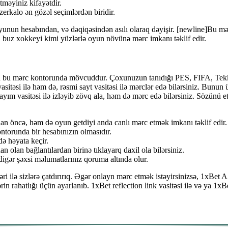
məyiniz kifayətdir.
erkalo ən gözəl seçimlərdən biridir.
unun hesabından, və dəqiqəsindən asılı olaraq dəyişir. [newline]Bu mə
 buz xokkeyi kimi yüzlərlə oyun növünə mərc imkanı təklif edir.
 da bu mərc kontorunda mövcuddur. Çoxunuzun tanıdığı PES, FIFA, Tekk
sitəsi ilə həm də, rəsmi sayt vasitəsi ilə mərclər edə bilərsiniz. Bunun
ayım vasitəsi ilə izləyib zövq ala, həm də mərc edə bilərsiniz. Sözünü
n öncə, həm də oyun getdiyi anda canlı mərc etmək imkanı təklif edir.
ontorunda bir hesabınızın olmasıdır.
ə həyata keçir.
n olan bağlantılardan birinə tıklayarq daxil ola bilərsiniz.
digər şəxsi məlumatlarınız qoruma altında olur.
i ilə sizlərə çatdırırıq. Əgər onlayn mərc etmək istəyirsinizsə, 1xBet 
lərin rahatlığı üçün ayarlanıb. 1xBet reflection link vasitəsi ilə və ya 1xB