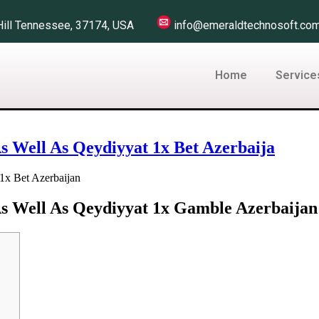
g Hill Tennessee, 37174, USA
info@emeraldtechnosoft
Home
Service
 Well As Qeydiyyat 1x Bet Azerbaija
1x Bet Azerbaijan
s Well As Qeydiyyat 1x Gamble Azerbaijan