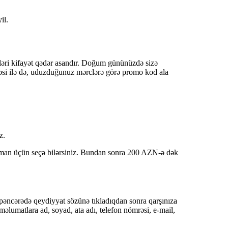
il.
rtləri kifayət qədər asandır. Doğum gününüzdə sizə
si ilə də, uduzduğunuz mərclərə görə promo kod ala
z.
İdman üçün seçə bilərsiniz. Bundan sonra 200 AZN-ə dək
n pəncərədə qeydiyyat sözünə tıkladıqdan sonra qarşınıza
əlumatlara ad, soyad, ata adı, telefon nömrəsi, e-mail,