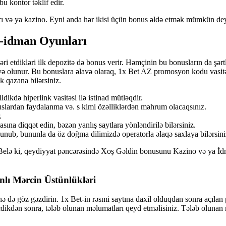
u kontor təklif edir.
rı və ya kazino. Eyni anda hər ikisi üçün bonus əldə etmək mümkün dey
-idman Oyunları
ləri etdikləri ilk depozitə də bonus verir. Həmçinin bu bonusların da şə
ə olunur. Bu bonuslara əlavə olaraq, 1x Bet AZ promosyon kodu vasitə
 qazana bilərsiniz.
ikdə hiperlink vasitəsi ilə istinad mütləqdir.
uslardan faydalanma və. s kimi özəlliklərdən məhrum olacaqsınız.
.
ına diqqət edin, bəzən yanlış saytlara yönləndirilə bilərsiniz.
lunub, bununla da öz doğma dilimizdə operatorla əlaqə saxlaya bilərsini
iz. Belə ki, qeydiyyat pəncərəsində Xoş Gəldin bonusunu Kazino və ya 
lı Mərcin Üstünlükləri
inə də göz gəzdirin. 1x Bet-in rəsmi saytına daxil olduqdan sonra açıla
dikdən sonra, tələb olunan məlumatları qeyd etməlisiniz. Tələb olunan m