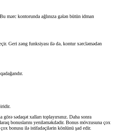
e]Bu mərc kontorunda ağlınıza gələn bütün idman
çir. Geri zəng funksiyası ilə də, kontur xərcləmədən
 qadağandır.
ridir.
görə sədaqət xalları toplayırsınız. Daha sonra
 olaraq bonuslarını yeniləməkdədir. Bonus mövzusuna çox
ox bonusu ilə istifadəçilərin könlünü şad edir.