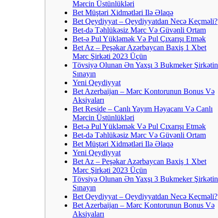
Mərcin Üstünlükləri
Bet Müştəri Xidmətləri Ilə Əlaqə
Bet Qeydiyyat – Qeydiyyatdan Necə Keçməli?
Bet-də Təhlükəsiz Mərc Və Güvənli Ortam
Bet-ə Pul Yükləmək Və Pul Çıxarışı Etmək
Bet Az – Peşəkar Azərbaycan Baxiş 1 Xbet
Mərc Şirkəti 2023 Üçün
Tövsiyə Olunan Ən Yaxşı 3 Bukmeker Şirkətin
Sınayın
Yeni Qeydiyyat
Bet Azerbaijan – Mərc Kontorunun Bonus Və
Aksiyaları
Bet Reside – Canlı Yayım Həyacanı Və Canlı
Mərcin Üstünlükləri
Bet-ə Pul Yükləmək Və Pul Çıxarışı Etmək
Bet-də Təhlükəsiz Mərc Və Güvənli Ortam
Bet Müştəri Xidmətləri Ilə Əlaqə
Yeni Qeydiyyat
Bet Az – Peşəkar Azərbaycan Baxiş 1 Xbet
Mərc Şirkəti 2023 Üçün
Tövsiyə Olunan Ən Yaxşı 3 Bukmeker Şirkətin
Sınayın
Bet Qeydiyyat – Qeydiyyatdan Necə Keçməli?
Bet Azerbaijan – Mərc Kontorunun Bonus Və
Aksiyaları