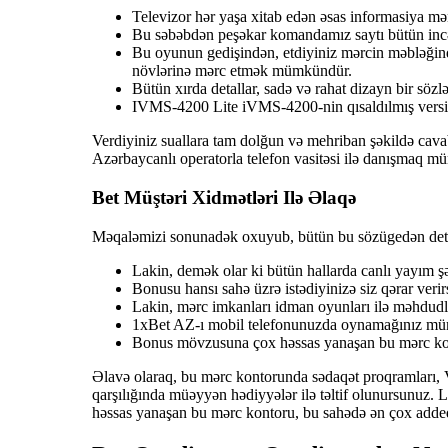
Televizor hər yaşa xitab edən əsas informasiya mə
Bu səbəbdən peşəkar komandamız saytı bütün incəli
Bu oyunun gedişindən, etdiyiniz mərcin məbləğind
növlərinə mərc etmək mümkündür.
Bütün xırda detallar, sadə və rahat dizayn bir sözlə
IVMS-4200 Lite iVMS-4200-nin qısaldılmış versiy
Verdiyiniz suallara tam dolğun və mehriban şəkildə cavab
Azərbaycanlı operatorla telefon vasitəsi ilə danışmaq 
Bet Müştəri Xidmətləri Ilə Əlaqə
Məqaləmizi sonunadək oxuyub, bütün bu sözügedən detallar
Lakin, demək olar ki bütün hallarda canlı yayım ş
Bonusu hansı sahə üzrə istədiyinizə siz qərar verir
Lakin, mərc imkanları idman oyunları ilə məhdudl
1xBet AZ-ı mobil telefonunuzda oynamağınız m
Bonus mövzusuna çox həssas yanaşan bu mərc kont
Əlavə olaraq, bu mərc kontorunda sədaqət proqramları, V
qarşılığında müəyyən hədiyyələr ilə təltif olunursunuz
həssas yanaşan bu mərc kontoru, bu sahədə ən çox added b