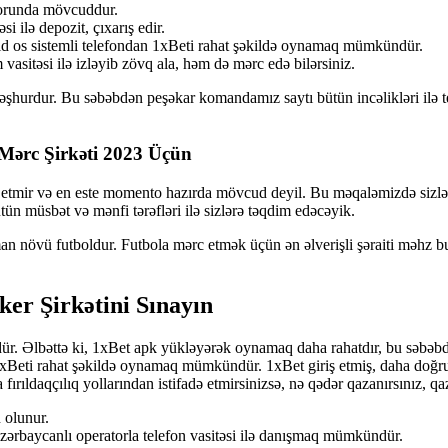
torunda mövcuddur.
si ilə depozit, çıxarış edir.
id os sistemli telefondan 1xBeti rahat şəkildə oynamaq mümkündür.
asitəsi ilə izləyib zövq ala, həm də mərc edə bilərsiniz.
əşhurdur. Bu səbəbdən peşəkar komandamız saytı bütün incəlikləri ilə tes
 Mərc Şirkəti 2023 Üçün
etmir və en este momento hazırda mövcud deyil. Bu məqaləmizdə sizlər
ün müsbət və mənfi tərəfləri ilə sizlərə təqdim edəcəyik.
an növü futboldur. Futbola mərc etmək üçün ən əlverişli şəraiti məhz bu
er Şirkətini Sınayın
 Əlbəttə ki, 1xBet apk yükləyərək oynamaq daha rahatdır, bu səbəbdə
 1xBeti rahat şəkildə oynamaq mümkündür. 1xBet giriş etmiş, daha doğru
 fırıldaqçılıq yollarından istifadə etmirsinizsə, nə qədər qazanırsınız, q
 olunur.
zərbaycanlı operatorla telefon vasitəsi ilə danışmaq mümkündür.