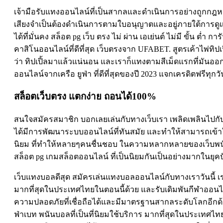
เจ้ามือรับแทงออนไลน์ที่เป็นสากลและดำเนินการอย่างถูกกฎหม
เสียงจำเป็นต้องดำเนินการตามใบอนุญาตและอยู่ภายใต้การดู
ได้ที่มั่นคง สล็อต pg เว็บ ตรง ไม่ ผ่าน เอเย่นต์ ไม่มี ขั้
คาสิโนออนไลน์ที่ดีที่สุด เว็บตรงจาก UFABET. สูตรเค้าไพ่ทิปเ
ว่า ทิปเปิ้ลมาแล้วแน่นอน และเราก็แทงตามสีเม็ดแรกที่มันอ
ออนไลน์จากเครือ ยูฟ่า ที่ดีที่สุดของปี 2023 แจกเครดิตฟรีทุกว
สล็อตเว็บตรง แตกง่าย ถอนได้100%
สนใจสมัครสมาชิก บอกเลยเล่นกับทางเว็บเรา เพลิดเพลินไปกับ
ได้มีการพัฒนาระบบออนไลน์ที่ทันสมัย และทำให้สามารถเข้าใช้ง
นิยม ที่ทำให้หลายๆคนชื่นชอบ ในความหลากหลายของเว็บพนัน
สล็อต pg เกมสล็อตออนไลน์ ที่เป็นนิยมกันเป็นอย่างมากในยุคปัจ
เว็บแทงบอลดีสุด สมัครเล่นแทงบอลออนไลน์กับทางเราวันนี้ เรา
มากที่สุดในประเทศไทยในตอนนี้ด้วย และรับเดิมพันกีฬาออนไ
ความปลอดภัยที่เชื่อถือได้และมีมาตรฐานสากลระดับโลกอีก
ฟ่าเบท พนันบอลที่เป็นที่นิยมใช้บริการ มากที่สุดในประเทศ