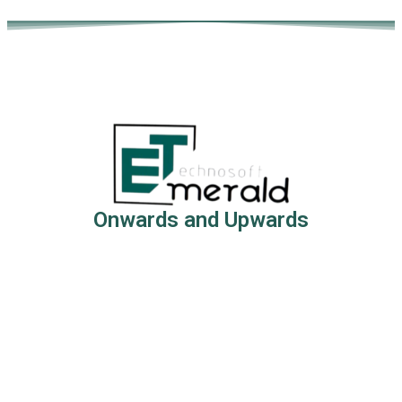
Onwards and Upwards