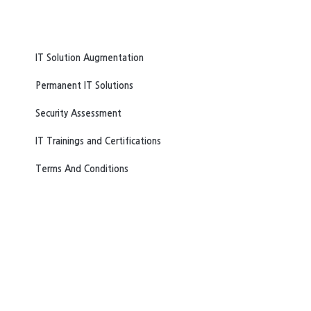
IT Solution Augmentation
Permanent IT Solutions
Security Assessment
IT Trainings and Certifications
Terms And Conditions