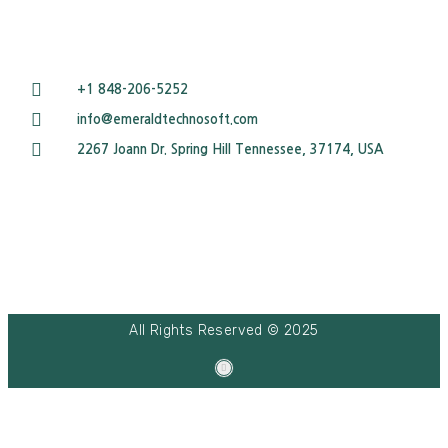
+1 848-206-5252
info@emeraldtechnosoft.com
2267 Joann Dr. Spring Hill Tennessee, 37174, USA
All Rights Reserved © 2025