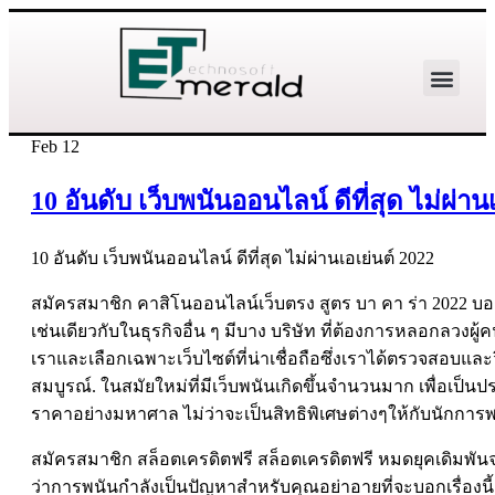
Feb
12
10 อันดับ เว็บพนันออนไลน์ ดีที่สุด ไม่ผ่าน
10 อันดับ เว็บพนันออนไลน์ ดีที่สุด ไม่ผ่านเอเย่นต์ 2022
สมัครสมาชิก คาสิโนออนไลน์เว็บตรง สูตร บา คา ร่า 2022 บอกเล
เช่นเดียวกับในธุรกิจอื่น ๆ มีบาง บริษัท ที่ต้องการหลอกลวง
เราและเลือกเฉพาะเว็บไซต์ที่น่าเชื่อถือซึ่งเราได้ตรวจสอบแ
สมบูรณ์. ในสมัยใหม่ที่มีเว็บพนันเกิดขึ้นจำนวนมาก เพื่อเป
ราคาอย่างมหาศาล ไม่ว่าจะเป็นสิทธิพิเศษต่างๆให้กับนักการพ
สมัครสมาชิก สล็อตเครดิตฟรี สล็อตเครดิตฟรี หมดยุคเดิมพันจริง
ว่าการพนันกำลังเป็นปัญหาสำหรับคุณอย่าอายที่จะบอกเรื่องนี