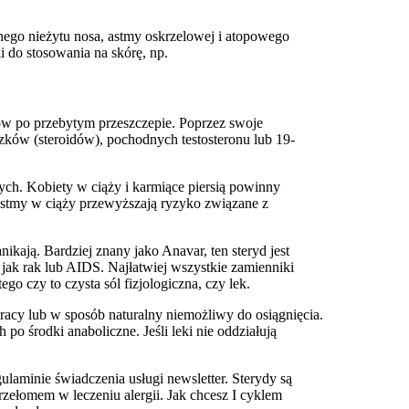
nego nieżytu nosa, astmy oskrzelowej i atopowego
i do stosowania na skórę, np.
ów po przebytym przeszczepie. Poprzez swoje
ązków (steroidów), pochodnych testosteronu lub 19-
ych. Kobiety w ciąży i karmiące piersią powinny
 astmy w ciąży przewyższają ryzyko związane z
ikają. Bardziej znany jako Anavar, ten steryd jest
ak rak lub AIDS. Najłatwiej wszystkie zamienniki
 czy to czysta sól fizjologiczna, czy lek.
pracy lub w sposób naturalny niemożliwy do osiągnięcia.
po środki anaboliczne. Jeśli leki nie oddziałują
laminie świadczenia usługi newsletter. Sterydy są
zełomem w leczeniu alergii. Jak chcesz I cyklem