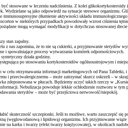
 być stosowane w leczeniu nadciśnienia. Z kolei glikokortykosteroidy 
k. Wydzielane są jako odpowiedź na sytuacje stresowe organizmu. Gli
akże immunosupresyjne (tłumienie aktywności układu immunologicznego
ncorton w niektórych przypadkach powodowały wzrost ciśnienia tętni
iepożądane mogą wymagać modyfikacji w dotychczas stosowanej diecie –
zy stan zapalny.
lu z nas zapomina, że to nie są cukierki, a przyjmowanie sterydów w
alne i spowalniające procesy wytwarzania komórek odpornościowych.
 syntetyczny działa godziny.
występująca po stosowaniu kortykosteroidów ogólnoustrojowym i miej
 celu otrzymawania informacji marketingowych od Pana Tabletki, i ak
emu i przeciwalergicznemu – może zatrzymać skurcz oskrzeli – w skra
awka zdeponowana w płucach. Będziemy uczyć takich rzeczy w „Kursie
j informacji. Nebulizacja powoduje lekkie ochłodzenie roztworu w tym
dawania sterydów – może być przejściowa nerwowość/niepokój.
abić skuteczność szczepionki. Jeśli to możliwe, warto zaszczepić się 
ną (węglowodanową i lipidową) organizmu. Ich przyjmowanie wiąże s
ie na karku i twarzy (efekt twarzy księżycowatej), w okolicach nad