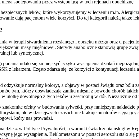
 ulega spotęgowaniu przez występującą w tych rejonach opuchliznę.
bezpiecznych leków, które wykorzystujemy w leczeniu m.in. Alergicz
wanie dają pacjentom wiele korzyści. Do tej kategorii należą także lek
i?
ia w terapii stwardnienia rozsianego i obrzęku mózgu oraz u pacjent
 zwiększeniu masy mięśniowej. Sterydy anaboliczne stanowią grupę zwi
lnej lub syntetycznej.
i podania udało się zmniejszyć ryzyko wystąpienia działań niepożądan
SK z lekarzem. Często zdarza się, że korzyści z kontynuacji leczenia
oid odzyskuje normalny koloryt, a objawy w postaci świądu oraz bólu zan
móc tym, którzy doświadczają zaniku mięśni z powodu chorób takich j
ulotkę dowolnego z tych leków u zescrooluj w dół. Niezależnie od tego
 czy znakomite efekty w budowaniu sylwetki, przy mniejszym nakładzie 
rystami, ale w dzisiejszych czasach nie brakuje amatorów sięgających 
ogowi, który nas prowadzi.
ajdziesz w Polityce Prywatności, a warunki świadczenia usługi w Regu
zynę jego wystąpienia. Beklometazonu w postaci aerozolu stało się pr