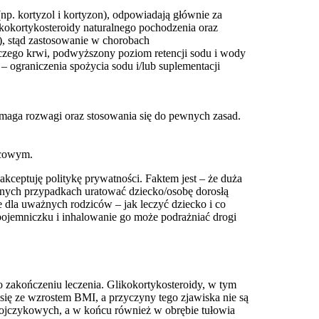
(np. kortyzol i kortyzon), odpowiadają głównie za
kokortykosteroidy naturalnego pochodzenia oraz
), stąd zastosowanie w chorobach
czego krwi, podwyższony poziom retencji sodu i wody
 ograniczenia spożycia sodu i/lub suplementacji
ymaga rozwagi oraz stosowania się do pewnych zasad.
scowym.
ceptuję politykę prywatności. Faktem jest – że duża
jnych przypadkach uratować dziecko/osobę dorosłą
 dla uważnych rodziców – jak leczyć dziecko i co
 pojemniczku i inhalowanie go może podrażniać drogi
po zakończeniu leczenia. Glikokortykosteroidy, w tym
ię ze wzrostem BMI, a przyczyny tego zjawiska nie są
obojczykowych, a w końcu również w obrębie tułowia