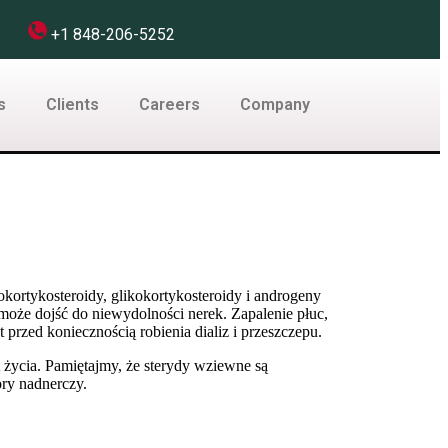
com
+1 848-206-5252
s
Clients
Careers
Company
okortykosteroidy, glikokortykosteroidy i androgeny
oże dojść do niewydolności nerek. Zapalenie płuc,
przed koniecznością robienia dializ i przeszczepu.
 życia. Pamiętajmy, że sterydy wziewne są
ry nadnerczy.