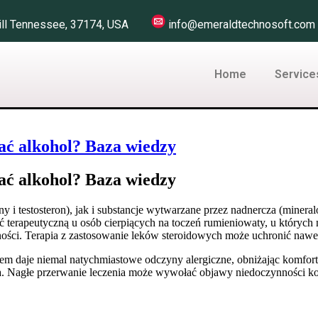
 Hill Tennessee, 37174, USA
info@emeraldtechnosoft.
Home
Service
ać alkohol? Baza wiedzy
ać alkohol? Baza wiedzy
y i testosteron), jak i substancje wytwarzane przez nadnercza (mineral
erapeutyczną u osób cierpiących na toczeń rumieniowaty, u których m
ności. Terapia z zastosowanie leków steroidowych może uchronić nawet 
em daje niemal natychmiastowe odczyny alergiczne, obniżając komfort
a. Nagłe przerwanie leczenia może wywołać objawy niedoczynności ko