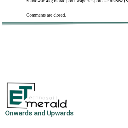
zbudowac 4kg biorac pod uwage ze sporo sie ruszasz (S
Comments are closed.
Onwards and Upwards