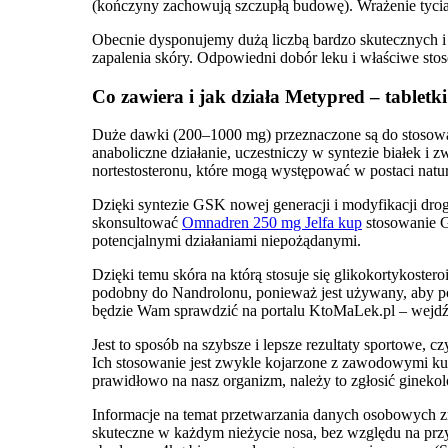
(kończyny zachowują szczupłą budowę). Wrażenie tycia
Obecnie dysponujemy dużą liczbą bardzo skutecznych i 
zapalenia skóry. Odpowiedni dobór leku i właściwe stoso
Co zawiera i jak działa Metypred – tabletk
Duże dawki (200–1000 mg) przeznaczone są do stosowan
anaboliczne działanie, uczestniczy w syntezie białek i
nortestosteronu, które mogą występować w postaci natura
Dzięki syntezie GSK nowej generacji i modyfikacji drog
skonsultować
Omnadren 250 mg Jelfa kup
stosowanie G
potencjalnymi działaniami niepożądanymi.
Dzięki temu skóra na którą stosuje się glikokortykoster
podobny do Nandrolonu, ponieważ jest używany, aby po
będzie Wam sprawdzić na portalu KtoMaLek.pl – wejdź w 
Jest to sposób na szybsze i lepsze rezultaty sportowe,
Ich stosowanie jest zwykle kojarzone z zawodowymi kultu
prawidłowo na nasz organizm, należy to zgłosić ginekol
Informacje na temat przetwarzania danych osobowych zn
skuteczne w każdym nieżycie nosa, bez względu na przyc