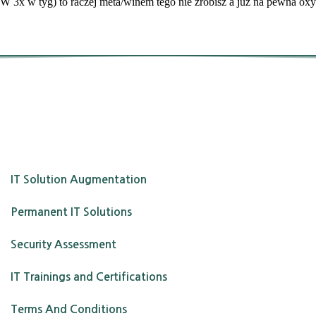
W 3x w tyg) to raczej meta/winem tego nie zrobisz a juz na pewna ox
IT Solution Augmentation
Permanent IT Solutions
Security Assessment
IT Trainings and Certifications
Terms And Conditions