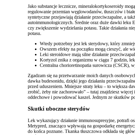
Jako substancje lecznicze, mineralokortykoseroidy mogą
regulowanie przemian węglowodanów, tłuszczów i białe
syntetyczne przejawiają działanie przeciwzapalne, a t
autoimmunologicznych. Średnie oraz duże dawki leku E
czy zwiększenie wydzielania potasu. Takie działania n
potasu.
Wtedy potrzebny jest lek sterydowy, który zmniejs
Owszem efekty na początku mogą cieszyć, ale wie
Leki steroidowe mają silne działanie przeciwzap
Kortyzol znika z organizmu w ciągu 7 godzin, lek
Centralna chorioretinopatia surowicza (CSCR), 
Zgadzam się na przetwarzanie moich danych osobowych w
dawka budesonidu, dzięki jego działaniu przeciwzapaln
przed uduszeniem. Mniejsze straty leku – to większa d
zrobić, żeby nie zachorowało” – tutaj znajdziesz więce
oddechowe i powodować kaszel. Jednym ze skutków po
Skutki uboczne sterydów
Lek wykazujący działanie immunosupresyjne, potrafi osł
Metypred, znacząco wpływają na gospodarkę energetycz
do końca poznane. Tkanka tłuszczowa odkłada się główn