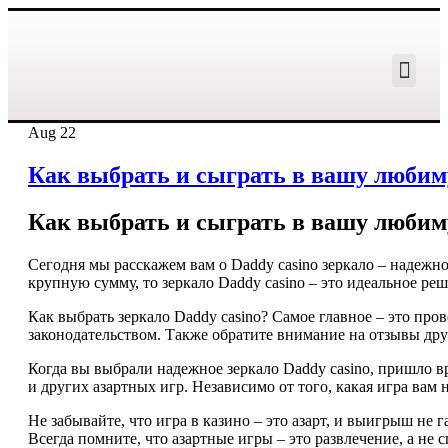
Aug
22
Как выбрать и сыграть в вашу любиму
Как выбрать и сыграть в вашу любиму
Сегодня мы расскажем вам о Daddy casino зеркало – надежн
крупную сумму, то зеркало Daddy casino – это идеальное реш
Как выбрать зеркало Daddy casino? Самое главное – это пров
законодательством. Также обратите внимание на отзывы друг
Когда вы выбрали надежное зеркало Daddy casino, пришло в
и других азартных игр. Независимо от того, какая игра вам
Не забывайте, что игра в казино – это азарт, и выигрыш не 
Всегда помните, что азартные игры – это развлечение, а не с