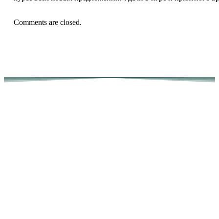
Comments are closed.