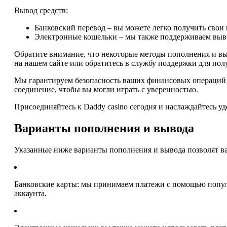
Вывод средств:
Банковский перевод – вы можете легко получить свои 
Электронные кошельки – мы также поддерживаем выво
Обратите внимание, что некоторые методы пополнения и вы
на нашем сайте или обратитесь в службу поддержки для по
Мы гарантируем безопасность ваших финансовых операций 
соединение, чтобы вы могли играть с уверенностью.
Присоединяйтесь к Daddy casino сегодня и наслаждайтесь у
Варианты пополнения и вывода
Указанные ниже варианты пополнения и вывода позволят ва
Банковские карты: мы принимаем платежи с помощью популя
аккаунта.