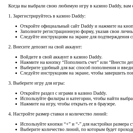
Когда вы выбрали свою любимую игру в казино Daddy, вам с
1. Зарегистрируйтесь в казино Daddy:
Откройте официальный сайт Daddy и нажмите на кноп
Заполните регистрационную форму, указав свои личн
Следуйте инструкциям на экране для подтверждения св
2. Внесите депозит на свой аккаунт:
Войдите в свой аккаунт в казино Daddy.
Нажмите на кнопку “Пополнить счет” или “Внести деп
Выберите удобный для вас способ пополнения и введ
Следуйте инструкциям на экране, чтобы завершить по
3. Выберите игру для игры:
Откройте раздел с играми в казино Daddy.
Используйте фильтры и категории, чтобы найти выбра
Нажмите на игру, чтобы открыть ее в браузере.
4. Настройте размер ставки и количество линий:
Используйте кнопки “+” и “-” для настройки размера с
Выберите количество линий, по которым будет проходи