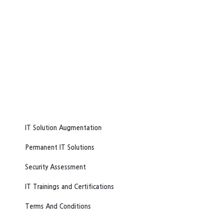
IT Solution Augmentation
Permanent IT Solutions
Security Assessment
IT Trainings and Certifications
Terms And Conditions